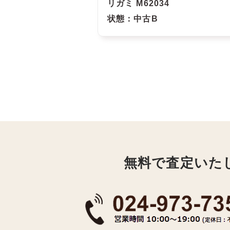
リガミ M62034
状態
：中古B
無料で査定いた