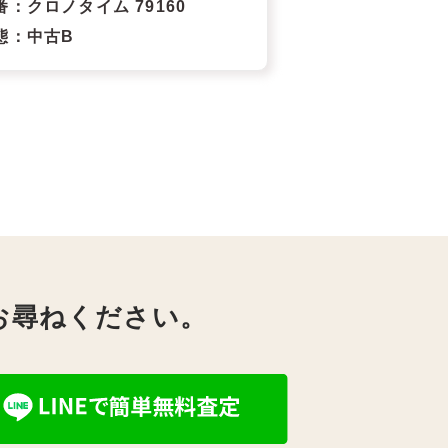
番
：クロノタイム 79160
態
：中古B
お尋ねください。