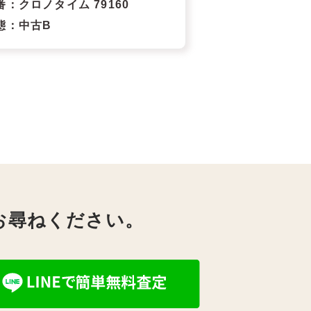
番
：クロノタイム 79160
態
：中古B
お尋ねください。