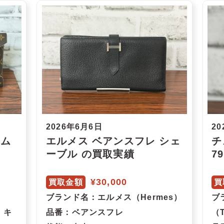
2026年6月6日
20
ラム
エルメス ベアンスフレ シェ
チ
ーブル の買取実績
7
¥30,000
買取金額
買
ブランド名
：エルメス（Hermes）
ブ
・キ
品番
：ベアンスフレ
（