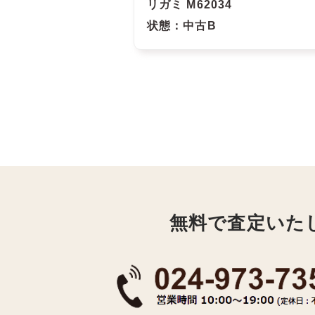
リガミ M62034
状態
：中古B
無料で査定いた