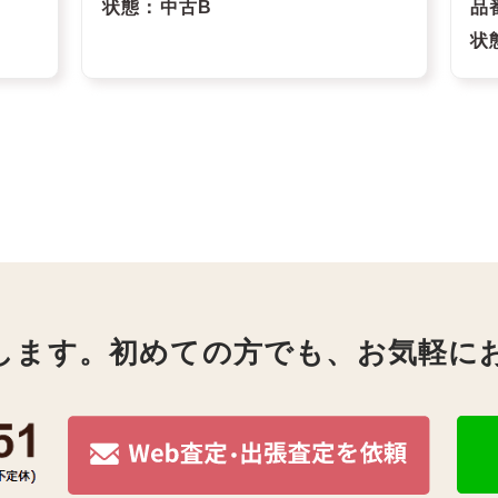
状態
：中古B
品
状
します。初めての方でも、お気軽に